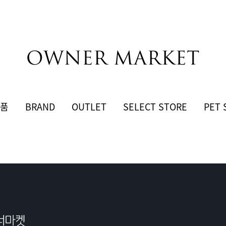
품
BRAND
OUTLET
SELECT STORE
PET 