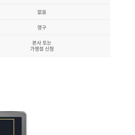
없음
영구
본사 또는
가맹점 신청