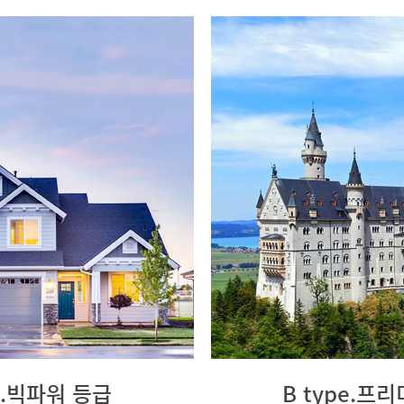
pe.빅파워 등급
B type.프