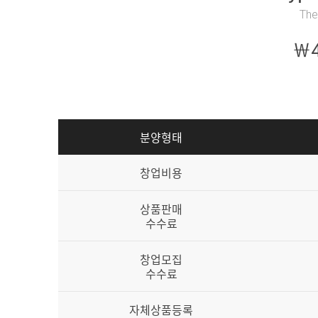
The
￦4
분양형태
창업비용
상품판매
수수료
창업모집
수수료
자체상품등록