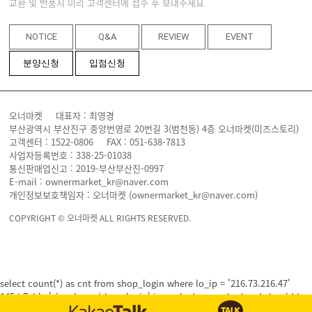
교환 및 반품시 미리 고객센터에 접수 후 보내주세요
NOTICE
Q&A
REVIEW
EVENT
분양신청
입점신청
오너마켓
대표자 : 최영경
부산광역시 부산진구 중앙번영로 20번길 3(범천동) 4층 오너마켓(미즈스토리)
고객센터 : 1522-0806
FAX : 051-638-7813
사업자등록번호 : 338-25-01038
통신판매업신고 : 2019-부산부산진-0997
E-mail : ownermarket_kr@naver.com
개인정보보호책임자 : 오너마켓 (ownermarket_kr@naver.com)
COPYRIGHT © 오너마켓 ALL RIGHTS RESERVED.
select count(*) as cnt from shop_login where lo_ip = '216.73.216.47'
145 : Table './youknow/shop_login' is marked as crashed and should be
repaired