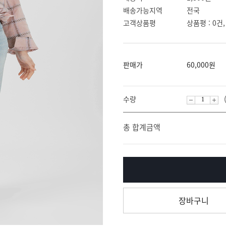
배송가능지역
전국
고객상품평
상품평 : 0건,
판매가
60,000
원
수량
감
증
총 합계금액
소
가
장바구니