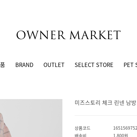
품
BRAND
OUTLET
SELECT STORE
PET 
미즈스토리 체크 린넨 남방 셔츠
상품코드
165156975
배송비
1,800원