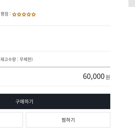
 평점 :
(재고수량 : 무제한)
60,000
원
구매하기
찜하기